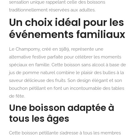
sensation unique rappelant celle des boissons
traditionnellement réservées aux adultes.
Un choix idéal pour les
événements familiaux
Le Champomy, créé en 1989, représente une
alternative festive parfaite pour célébrer les moments
spéciaux en famille. Cette boisson sans alcool à base de
jus de pomme naturel combine le plaisir des bulles à la
saveur délicieuse des fruits. Son design élégant et son
bouchon pétillant en font un incontournable des tables
de fête.
Une boisson adaptée à
tous les âges
Cette boisson pétillante s’adresse à tous les membres