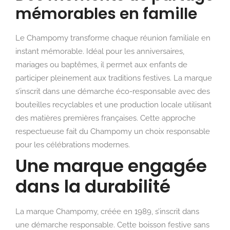
mémorables en famille
Le Champomy transforme chaque réunion familiale en
instant mémorable. Idéal pour les anniversaires,
mariages ou baptêmes, il permet aux enfants de
participer pleinement aux traditions festives. La marque
s’inscrit dans une démarche éco-responsable avec des
bouteilles recyclables et une production locale utilisant
des matières premières françaises. Cette approche
respectueuse fait du Champomy un choix responsable
pour les célébrations modernes.
Une marque engagée
dans la durabilité
La marque Champomy, créée en 1989, s’inscrit dans
une démarche responsable. Cette boisson festive sans