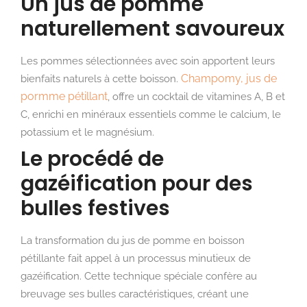
Un jus de pomme
naturellement savoureux
Les pommes sélectionnées avec soin apportent leurs
Champomy, jus de
bienfaits naturels à cette boisson.
pormme pétillant
, offre un cocktail de vitamines A, B et
C, enrichi en minéraux essentiels comme le calcium, le
potassium et le magnésium.
Le procédé de
gazéification pour des
bulles festives
La transformation du jus de pomme en boisson
pétillante fait appel à un processus minutieux de
gazéification. Cette technique spéciale confère au
breuvage ses bulles caractéristiques, créant une