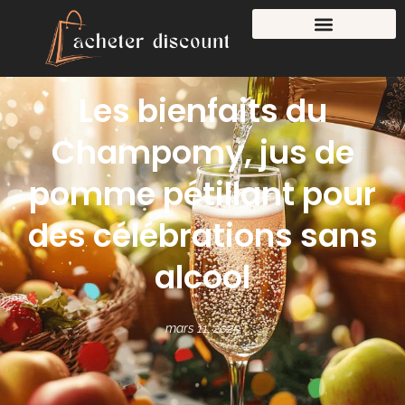
Les bienfaits du
Champomy, jus de
pomme pétillant pour
des célébrations sans
alcool
mars 11, 2025